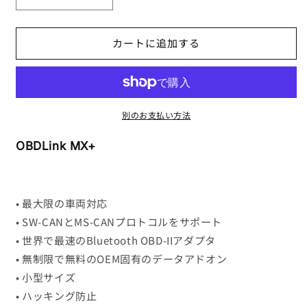
MX+の
MX+の
数
数
カートに追加する
量
量
を
を
減
増
ら
や
す
す
別のお支払い方法
OBDLink MX+
• 最大限の車両対応
• SW-CANとMS-CANプロトコルをサポート
• 世界で最速のBluetooth OBD-IIアダプタ
• 無制限で無料のOEM固有のデータアドオン
• 小型サイズ
• ハッキング防止