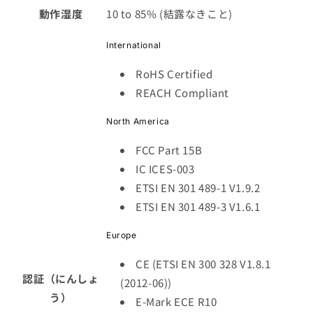
動作湿度
10 to 85% (結露なきこと)
International
RoHS Certified
REACH Compliant
North America
FCC Part 15B
IC ICES-003
ETSI EN 301 489-1 V1.9.2
ETSI EN 301 489-3 V1.6.1
Europe
CE (ETSI EN 300 328 V1.8.1
認証（にんしょ
(2012-06))
う）
E-Mark ECE R10