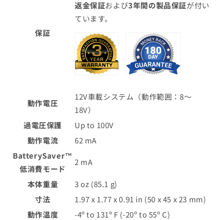
返金保証
および
3年間の製品保証
が付い
ています。
保証
12V車載システム（動作範囲：8～
動作電圧
18V）
過電圧保護
Up to 100V
動作電流
62 mA
BatterySaver™
2 mA
低消費モード
本体重量
3 oz (85.1 g)
寸法
1.97 x 1.77 x 0.91 in (50 x 45 x 23 mm)
動作温度
-4º to 131º F (-20º to 55º C)