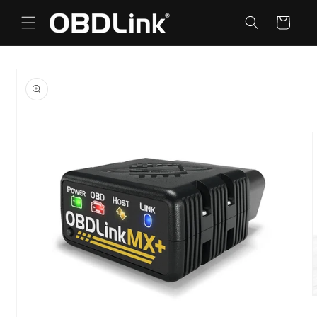
コンテ
カ
ンツに
ー
進む
ト
商品情
報にス
キップ