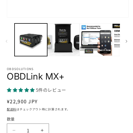
モ
ー
ダ
ル
(
で
メ
デ
ィ
ア
(1)
OBDSOLUTIONS
を
OBDLink MX+
開
く
5件のレビュー
通
¥22,900 JPY
常
配送料
はチェックアウト時に計算されます。
価
数量
格
OBDLink
OBDLink